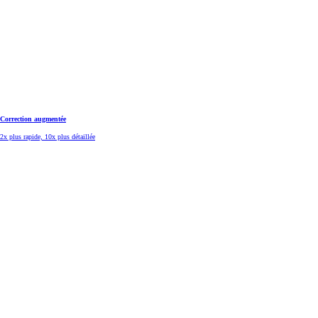
Correction augmentée
2x plus rapide, 10x plus détaillée