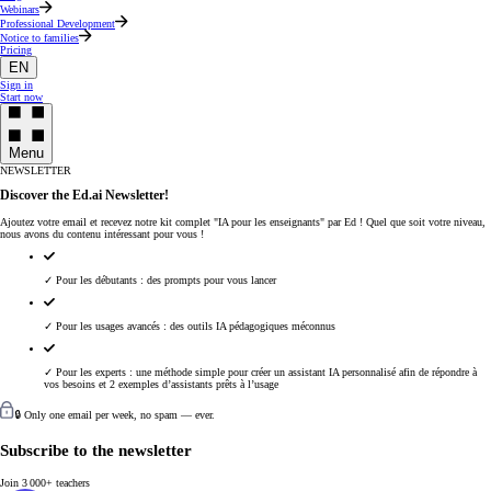
Webinars
Professional Development
Notice to families
Pricing
EN
Sign in
Start now
Menu
NEWSLETTER
Discover the Ed.ai Newsletter!
Ajoutez votre email et recevez notre kit complet "IA pour les enseignants" par Ed ! Quel que soit votre niveau,
nous avons du contenu intéressant pour vous !
✓ Pour les débutants : des prompts pour vous lancer
✓ Pour les usages avancés : des outils IA pédagogiques méconnus
✓ Pour les experts : une méthode simple pour créer un assistant IA personnalisé afin de répondre à
vos besoins et 2 exemples d’assistants prêts à l’usage
🔒 Only one email per week, no spam — ever.
Subscribe to the newsletter
Join 3 000+ teachers